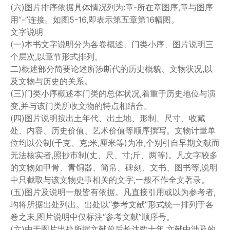
(六)图片排序依据具体情况列为:章-所在章图序,章与图序
用“-”连接。如图5-16,即表示第五章第16幅图。
文字说明
(一)本书文字说明分为各卷概述、门类小序、图片说明三
个层次,以章节形式排列。
二)概述部分简要论述所涉断代的历史概貌、文物状况,以
及文物与历史的关系。
(三)门类小序概述本门类的总体状况,着重于历史地位与演
变,并与该门类所收文物的特点相结合。
(四)图片说明按出土年代、出土地、形制、尺寸、收藏
处、内容、历史价值、艺术价值等顺序撰写。文物计量单
位均以公制(千克、克;米,厘米等)为准,个别引自早期文献而
无法核实者,照抄市制(丈、尺、寸;斤、两等)。凡文字较多
的文物如甲骨、青铜器、简帛、碑刻、文书、图书等,说明
中只截取与该文物史事相关的文字,一般不作全文著录。
(五)图片及说明一般皆有依据。凡直接引用或以为参考者,
均将所据出处列出。出处以“参考文献”形式统一排列于各
卷之末,图片说明中仅标注“参考文献”顺序号。
(六)由于图片出处所据文献前后长达数十年,文献中涉及的