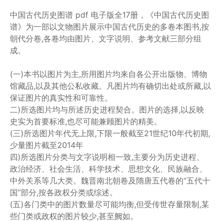
中国古代历史图谱 pdf 电子版全17册，《中国古代历史图
谱》为一部以文物图片展示中国古代历史的多卷本图书,按
朝代分卷,各卷均由图片、文字说明、参考文献三部分组
成。
(一)本书以图片为主,所用图片均来自各公开出版物、博物
馆藏品,以及其他公私收藏。凡图片均有确切出处或所藏,以
保证图片的真实性和可靠性。
二)所选图片均与所述历史进程契合。图片的选择,以反映
史实为首要标准,也尽可能兼顾图片的精美。
(三)所选图片年代无上限,下限一般截至21世纪10年代初期,
少量图片截至2014年
四)所选图片分类与文字说明相一致,主要分为历史进程、
政治经济、社会生活、科学技术、思想文化、民族融合、
中外关系等几大类。魏晋南北朝卷及隋唐五代卷的“五代十
国”部分,按各政权分类或综述。
(五)各门类中的图片数量尽可能均衡,但受传世存量限制,某
些门类或政权的图片较少,甚至阙如。