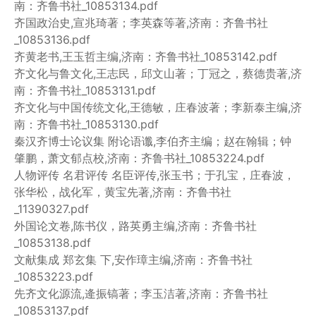
南：齐鲁书社_10853134.pdf
齐国政治史,宣兆琦著；李英森等著,济南：齐鲁书社
_10853136.pdf
齐黄老书,王玉哲主编,济南：齐鲁书社_10853142.pdf
齐文化与鲁文化,王志民，邱文山著；丁冠之，蔡德贵著,济
南：齐鲁书社_10853131.pdf
齐文化与中国传统文化,王德敏，庄春波著；李新泰主编,济
南：齐鲁书社_10853130.pdf
秦汉齐博士论议集 附论语谶,李伯齐主编；赵在翰辑；钟
肇鹏，萧文郁点校,济南：齐鲁书社_10853224.pdf
人物评传 名君评传 名臣评传,张玉书；于孔宝，庄春波，
张华松，战化军，黄宝先著,济南：齐鲁书社
_11390327.pdf
外国论文卷,陈书仪，路英勇主编,济南：齐鲁书社
_10853138.pdf
文献集成 郑玄集 下,安作璋主编,济南：齐鲁书社
_10853223.pdf
先齐文化源流,逄振镐著；李玉洁著,济南：齐鲁书社
_10853137.pdf