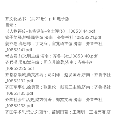
齐文化丛书 （共22册）pdf 电子版
目录：
《人物评传–名将评传–名士评传》_10853144.pdf
管子简释,钟肇鹏等编,济南：齐鲁书社_10853221.pdf
姜齐卷,高思栋，丁龙涧，宣兆琦主编,济南：齐鲁书社
_10853141.pdf
考古卷,张光明主编,济南：齐鲁书社_10853140.pdf
齐兵书,吴如嵩主编；周立升编著,济南：齐鲁书社
_10853225.pdf
齐都临淄城,曲英杰著；葛剑雄，赵发国著,济南：齐鲁书社
_10853132.pdf
齐国军事史,徐勇著；张秉伦，戴吾三主编,济南：齐鲁书社
_10853135.pdf
齐国社会生活史,梁方健著；郑杰文著,济南：齐鲁书社
_10853133.pdf
齐国学术思想史,刘蔚华，苗润田著；王洲明，王培元著,济