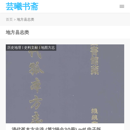
芸曦书斋
首页
>
地方县志类
地方县志类
历史地理
史料文献
地图方志
清代孤本方志选 (第2辑全30册) pdf 电子版