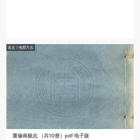
县志
地图方志
重修南嶽志 （共10册）pdf 电子版